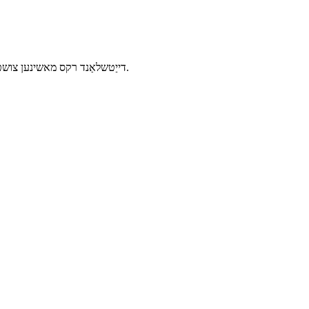
דייַטשלאַנד רקס מאשינען צושטעלן קונה פּינטלעך און הויך-גיכקייַט רקס סערוויס אין 72 שעה. באַקוועם פריי פאָרמע פּראָגרעסיוו פּלאַן מאַכן דיין אויגן פילן שליימעסדיק.