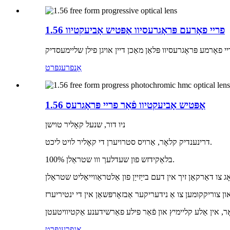
1.56 פריי פאָרעם פּראָגרעסיוו אָפּטיש אָביעקטיוו
אָנפרעג
פּרט
1.56 אָפּטיש אָביעקטיוו פֿאַר פריי פּראָגרעס
ניו דור, שנעל קאָליר טוישן
דרינענדיק קלאָר, אַרויס סטרויערן די קאָליר לויט ליכט.
100% בלאַקידזש פון שעדלעך ווו שטראַלן.
אָנפרעג
פּרט