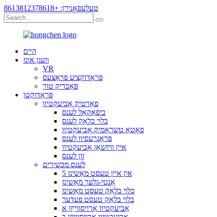
טעלעפאָנירן: +8613812378618
היים
וועגן אונז
VR
פּראָדוקציע פּראָצעס
פאַבריק טור
פּראָדוקטן
פאַרטיק אָביעקטיוו
ביפאָקאַל לענס
בלוי בלאַק לענס
פאָטאָ טשראָמיק אָביעקטיוו
פּראָגרעסיוו לענס
איין וויזשאַן אָביעקטיוו
זון לענס
לענס מכשירים
5 אין איין טעסט מאַשינז
אַנטי-גלער מאַשינז
בלוי בלאַק טעסט מאַשינז
בלוי בלאַק טעסט פעדער
אָביעקטיוו אַרויסווייַזן א
אָביעקטיוו אַרויסווייַזן ב