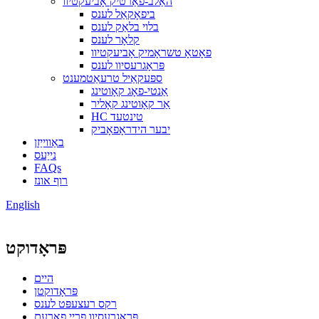
האַלב-פאַרטיק אָביעקטיוו
ביפאָקאַל לענס
בלוי בלאַק לענס
קלאָר לענס
פאָטאָ טשראָמיק אָביעקטיוו
פּראָגרעסיוו לענס
ספּעקאַיל טרעאַטמענט
אַנטי-פאָג קאָוטינג
אַר קאָוטינג קאָליר
HC טינטעד
יבער הידראָפאָביק
באַווייַזן
נייַעס
FAQs
רוף אונז
English
פּראָדוקט
היים
פּראָדוקטן
רקס רעצעפּט לענס
פּראָגרעסיוו פריי פאָרעם