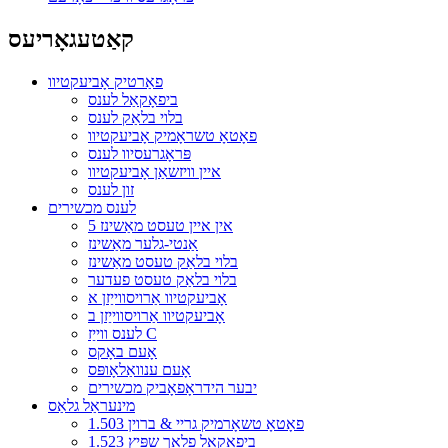
קאַטעגאָריעס
פאַרטיק אָביעקטיוו
ביפאָקאַל לענס
בלוי בלאַק לענס
פאָטאָ טשראָמיק אָביעקטיוו
פּראָגרעסיוו לענס
איין וויזשאַן אָביעקטיוו
זון לענס
לענס מכשירים
5 אין איין טעסט מאַשינז
אַנטי-גלער מאַשינז
בלוי בלאַק טעסט מאַשינז
בלוי בלאַק טעסט פעדער
אָביעקטיוו אַרויסווייַזן א
אָביעקטיוו אַרויסווייַזן ב
לענס ווייַז C
אָעם באָקס
אָעם ענוואַלאָופּס
יבער הידראָפאָביק מכשירים
מינעראַל גלאַס
1.503 פאָטאָ טשאָרמיק גריי & ברוין
1.523 ביפאָקאַל פלאַך שפּיץ