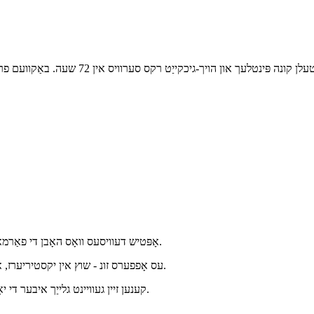
אָפּטיש דעוויסעס וואָס האָבן די פאַרמאָג צו דאַרקאַן זיך אין דעם בייַזייַן פון אַלטראַווייאַליט שטראַלן.
עס אָפפערס זונ - שוץ אין יקסטיריערז, און צוריקקומען צו אַ נידעריקער אַבזאָרפּשאַן אין די ינטיריערז.
קענען זיין געוויינט גלייַך איבער די יאָר, אין אַלע קליימיץ און פֿאַר פילע פאַרשידענע אַקטיוויטעטן.