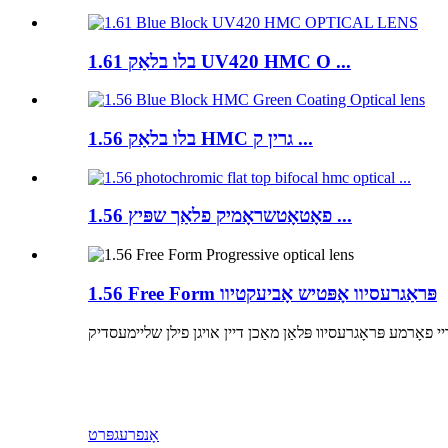
1.61 בלו בלאַק UV420 HMC O ...
1.56 בלו בלאַק HMC גרין ק ...
1.56 פאָטאָטשראָמיק פלאַך שפּיץ ...
1.56 Free Form פּראַגרעסיוו אָפּטיש אָביעקטיוו
אָנפרעג
פּרט