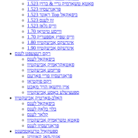
1.523 פאָטאָ טשאָרמיק גריי & ברוין
1.523 פּראָגרעסיוו
1.523 ראָונד Top ביפאָקאַל
1.523 זון לענס
1.523 ווייַס גלאז
1.70 ווייסע טיטיאַן
1.70 ווייַס שפּיץ אַספּעריק
1.80 אינדעקס אָביעקטיוו
1.90 אינדעקס אָביעקטיוו
רקס רעצעפּט לענס
ביפאָקאַל לענס
פאָטאָקראָמיק אָביעקטיוו
פּריזמע אָביעקטיוו
פּראָגרעסיוו פריי פאָרעם
רקס פוקטיאָן
איין וויזשאַן הויך מאַכט
ספּעציעלע באַסע אָביעקטיוו
האַלב-פאַרטיק אָביעקטיוו
ביפאָקאַל לענס
בלוי בלאַק לענס
קלאָר לענס
פאָטאָ טשראָמיק אָביעקטיוו
פּראָגרעסיוו לענס
ספּעקאַיל טרעאַטמענט
אַנטי-פאָג קאָוטינג