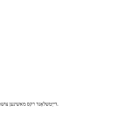
דייַטשלאַנד רקס מאשינען צושטעלן קונה פּינטלעך און הויך-גיכקייַט רקס סערוויס אין 72 שעה. באַקוועם פריי פאָרמע פּראָגרעסיוו פּלאַן מאַכן דיין אויגן פילן שליימעסדיק.