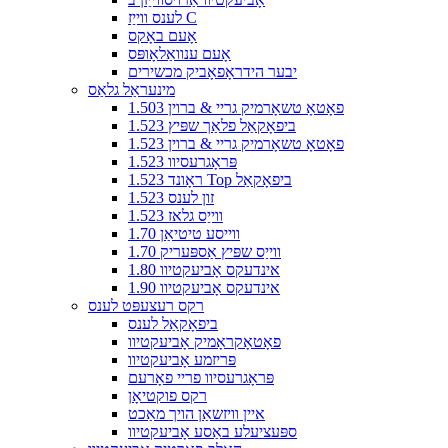
לענס ווייַז C
אָעם באָקס
אָעם ענוואַלאָופּס
יבער הידראָפאָביק מכשירים
מינעראַל גלאַס
1.503 פאָטאָ טשאָרמיק גריי & ברוין
1.523 ביפאָקאַל פלאַך שפּיץ
1.523 פאָטאָ טשאָרמיק גריי & ברוין
1.523 פּראָגרעסיוו
1.523 ראָונד Top ביפאָקאַל
1.523 זון לענס
1.523 ווייַס גלאז
1.70 ווייסע טיטיאַן
1.70 ווייַס שפּיץ אַספּעריק
1.80 אינדעקס אָביעקטיוו
1.90 אינדעקס אָביעקטיוו
רקס רעצעפּט לענס
ביפאָקאַל לענס
פאָטאָקראָמיק אָביעקטיוו
פּריזמע אָביעקטיוו
פּראָגרעסיוו פריי פאָרעם
רקס פוקטיאָן
איין וויזשאַן הויך מאַכט
ספּעציעלע באַסע אָביעקטיוו