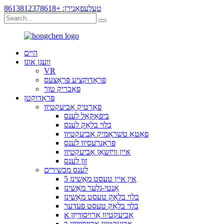
טעלעפאָנירן: +8613812378618
היים
וועגן אונז
VR
פּראָדוקציע פּראָצעס
פאַבריק טור
פּראָדוקטן
פאַרטיק אָביעקטיוו
ביפאָקאַל לענס
בלוי בלאַק לענס
פאָטאָ טשראָמיק אָביעקטיוו
פּראָגרעסיוו לענס
איין וויזשאַן אָביעקטיוו
זון לענס
לענס מכשירים
5 אין איין טעסט מאַשינז
אַנטי-גלער מאַשינז
בלוי בלאַק טעסט מאַשינז
בלוי בלאַק טעסט פעדער
אָביעקטיוו אַרויסווייַזן א
אָביעקטיוו אַרויסווייַזן ב