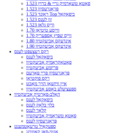
1.523 פאָטאָ טשאָרמיק גריי & ברוין
1.523 פּראָגרעסיוו
1.523 ראָונד Top ביפאָקאַל
1.523 זון לענס
1.523 ווייַס גלאז
1.70 ווייסע טיטיאַן
1.70 ווייַס שפּיץ אַספּעריק
1.80 אינדעקס אָביעקטיוו
1.90 אינדעקס אָביעקטיוו
רקס רעצעפּט לענס
ביפאָקאַל לענס
פאָטאָקראָמיק אָביעקטיוו
פּריזמע אָביעקטיוו
פּראָגרעסיוו פריי פאָרעם
רקס פוקטיאָן
איין וויזשאַן הויך מאַכט
ספּעציעלע באַסע אָביעקטיוו
האַלב-פאַרטיק אָביעקטיוו
ביפאָקאַל לענס
בלוי בלאַק לענס
קלאָר לענס
פאָטאָ טשראָמיק אָביעקטיוו
פּראָגרעסיוו לענס
ספּעקאַיל טרעאַטמענט
אַנטי-פאָג קאָוטינג