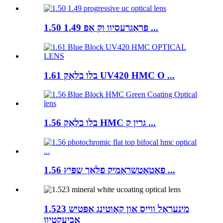
1.50 1.49 פּראָגרעסיוו וק אָפּ ...
1.61 בלו בלאַק UV420 HMC O ...
1.56 בלו בלאַק HMC גרין ק ...
1.56 פאָטאָטשראָמיק פלאַך שפּיץ ...
1.523 מינעראַל ווייַס און קאָוטינג אָפּטיש
אָביעקטיוו