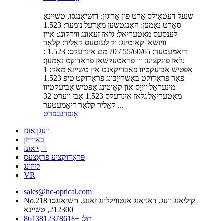
שנעל דעטאַילס אָרט פון אָריגין: דזשיאַנגסו, טשיינאַ
סאָרט נאָמען: האָנגטשען מאָדעל נומער: 1.523
לענסעס מאַטעריאַל: גלאז זעאונג ווירקונג: איין
וויזשאַן קאָוטינג: וק לענסעס קאָליר: קלאָר
דיאַמעטער: 55/60/65 / 70 מם אינדעקס: 1.523 :
גלאז פונקציע: ווו פּראַטעקשאַן פּראָדוקט נאָמען:
אָפּטיש אָביעקטיוו פאַבריקאַנט אין טשיינאַ מאָק: 1
פּאָר פּראָדוקט באַשרייַבונג פּראָדוקט טיפּ 1.523
מינעראַל ווייַס און קאָוטינג אָפּטיש אָביעקטיוו
מאַטעריאַל גלאז אינדעקס 1.523 אַבי ווערט 32
קאָליר קלאָר דיאַמעטער ...
אָנפרעג
פּרט
וועגן אונז
באַווייַזן
רוף אונז
פּראָדוקציע פּראָצעס
לייזונג
VR
sales@hc-optical.com
No.218 קיליאַנג וועג, דאַניאַנג אנטוויקלונג זאנע, דזשיאַנגסו
212300, טשיינאַ
תּל: +8613812378618