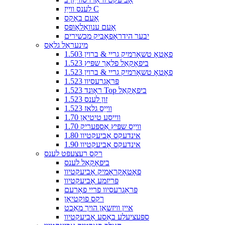
לענס ווייַז C
אָעם באָקס
אָעם ענוואַלאָופּס
יבער הידראָפאָביק מכשירים
מינעראַל גלאַס
1.503 פאָטאָ טשאָרמיק גריי & ברוין
1.523 ביפאָקאַל פלאַך שפּיץ
1.523 פאָטאָ טשאָרמיק גריי & ברוין
1.523 פּראָגרעסיוו
1.523 ראָונד Top ביפאָקאַל
1.523 זון לענס
1.523 ווייַס גלאז
1.70 ווייסע טיטיאַן
1.70 ווייַס שפּיץ אַספּעריק
1.80 אינדעקס אָביעקטיוו
1.90 אינדעקס אָביעקטיוו
רקס רעצעפּט לענס
ביפאָקאַל לענס
פאָטאָקראָמיק אָביעקטיוו
פּריזמע אָביעקטיוו
פּראָגרעסיוו פריי פאָרעם
רקס פוקטיאָן
איין וויזשאַן הויך מאַכט
ספּעציעלע באַסע אָביעקטיוו