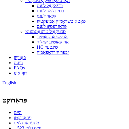
האַלב-פאַרטיק אָביעקטיוו
ביפאָקאַל לענס
בלוי בלאַק לענס
קלאָר לענס
פאָטאָ טשראָמיק אָביעקטיוו
פּראָגרעסיוו לענס
ספּעקאַיל טרעאַטמענט
אַנטי-פאָג קאָוטינג
אַר קאָוטינג קאָליר
HC טינטעד
יבער הידראָפאָביק
באַווייַזן
נייַעס
FAQs
רוף אונז
English
פּראָדוקט
היים
פּראָדוקטן
מינעראַל גלאַס
1.523 ווייַס גלאז