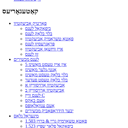
קאַטעגאָריעס
פאַרטיק אָביעקטיוו
ביפאָקאַל לענס
בלוי בלאַק לענס
פאָטאָ טשראָמיק אָביעקטיוו
פּראָגרעסיוו לענס
איין וויזשאַן אָביעקטיוו
זון לענס
לענס מכשירים
5 אין איין טעסט מאַשינז
אַנטי-גלער מאַשינז
בלוי בלאַק טעסט מאַשינז
בלוי בלאַק טעסט פעדער
אָביעקטיוו אַרויסווייַזן א
אָביעקטיוו אַרויסווייַזן ב
לענס ווייַז C
אָעם באָקס
אָעם ענוואַלאָופּס
יבער הידראָפאָביק מכשירים
מינעראַל גלאַס
1.503 פאָטאָ טשאָרמיק גריי & ברוין
1.523 ביפאָקאַל פלאַך שפּיץ