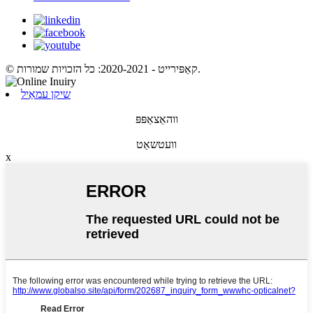
© קאַפּירייט - 2020-2021: כל הזכויות שמורות.
שיקן עמאַיל
ווהאַצאַפּפּ
וועטשאַט
x