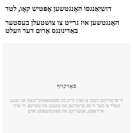
דזשיאַנגסו האָנגטשען אָפּטיש קאָו, לטד
האָנגטשען איז גרייט צו צושטעלן בעסטער
באַדינונגס אַרום דער וועלט
פֿאַרקויף
די פּראָדוקטן האָבן אַ גאַנץ קייט פון ספּעסאַפאַקיישאַנז און זענען
סאָלד צו מער ווי 30 פראווינצן און שטעט אין טשיינאַ, ווי אויך
אייראָפּע, אַמעריקע און סאָוטהעאַסט אזיע.