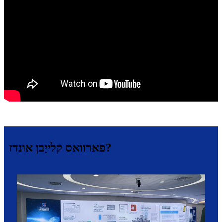
פארוואס קלייַבן אונדז?