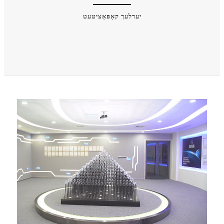
יערלעך קאַפּאַציטעט