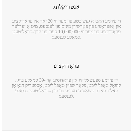
אנטוויקלונג
די פירמע האט אַ געשיכטע פון ​​מער ווי 20 יאר אין פּראָדוקציע
און אָפּעראַציע פון ​​פאַרשידן מינים פון לענסעס, מיט אַ יערלעך
פּראָדוקציע פון ​​מער ווי 10,000,000 פּערז פון הויך-קוואַליטעט
סמאָלע לענסעס.
פּראָדוקציע
די פירמע ספּעשאַלייזיז אין פּראַדוסינג קר -39 סמאָלע בויגן,
קופּאָל טאָפּל ליכט, פלאַך שפּיץ טאָפּל ליכט, אַספעריק דנאָ אָן
קאָליר פאַרב טשאַנגינג סעריע פון ​​הויך-קוואַליטעט סמאָלע
לענסעס.