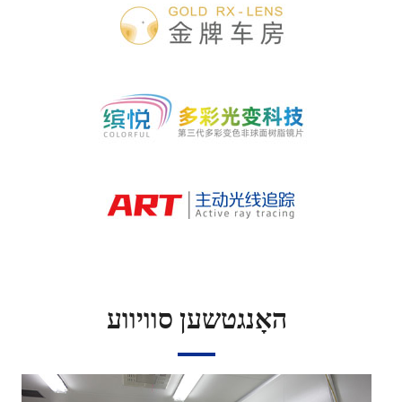
האָנגטשען סוויווע