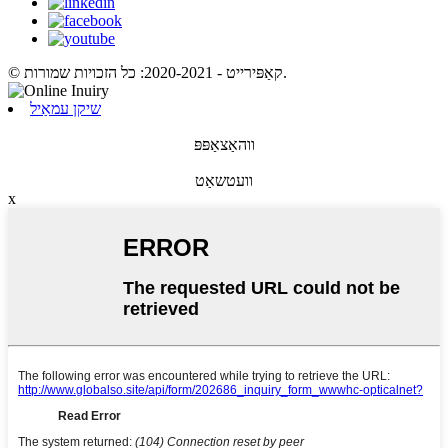
© קאַפּירייט - 2020-2021: כל הזכויות שמורות.
שיקן עמאַיל
ווהאַצאַפּפּ
וועטשאַט
x