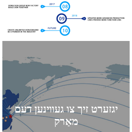
יגזערט זיך צו געווינען דעם
מאַרק