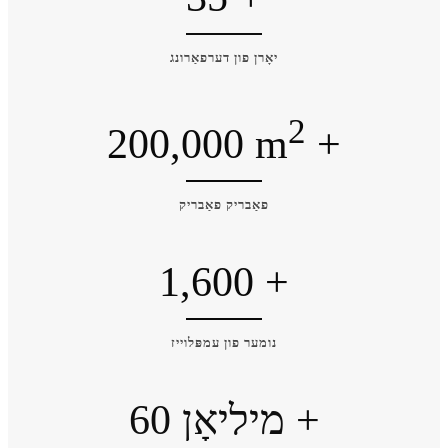
יאָרן פון דערפאַרונג
2
200,000
m
+
פאַבריק פאַבריק
1,600
+
נומער פון עמפּלוייז
מיליאָן +
60