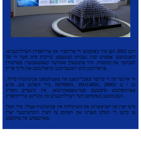
זינט 2002 ווען מיר באַקומען די אַרייַנפיר און אַרויספירן דערלויבעניש,
האָנגטשען אָפּטיש שוין געבויט געשעפט שייכות מיט מער ווי 50
לענדער און מקומות. מיר צושטעלן אונדזער קאַסטאַמערז פאַרשידן
פּראָדוקטן מיט ויסגעצייכנט קוואַליטעט און גלייַך פּרייַז.
ווי איינער פון די פירער פאַבריקאַנט אין פאַנגקשאַנז אָביעקטיוו פיילד,
מיר האַלטן סע, פדאַ, ISO9001, ISO14001, גב / ט 28001
פאַרוואַלטונג סיסטעם סערטאַפאַקיישאַן. אין כינעזיש מאַרק
האָנגטשען באַקומען דער דערלויבעניש פון טשיינאַ טריידמאַרק.
מיט יאָרן פון דערפאַרונג און השתדלות אין אָביעקטיוו פעלד, מיר וועלן
צו בויען די וועלט סאָרט און וואַקסן צו ווערן הונדערטער
יאָרן
פאַרנעמונג אין צוקונפֿט.