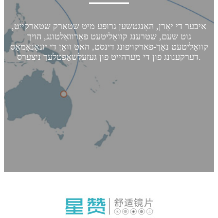
איבער די יאָרן, האָנגטשען גרופּע מיט שטאַרק שטאַרקייט,
גוט שעם, שטרענג קוואַליטעט פאַרוואַלטונג, הויך
קוואַליטעט נאָך-פארקויפונג דינסט, האט וואַן די יונאַנאַמאַס
דערקענונג פון די מערהייט פון געזעלשאַפטלעך ניצערס.