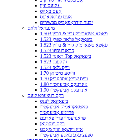
לענס ווייַז C
אָעם באָקס
אָעם ענוואַלאָופּס
יבער הידראָפאָביק מכשירים
מינעראַל גלאַס
1.503 פאָטאָ טשאָרמיק גריי & ברוין
1.523 ביפאָקאַל פלאַך שפּיץ
1.523 פאָטאָ טשאָרמיק גריי & ברוין
1.523 פּראָגרעסיוו
1.523 ראָונד Top ביפאָקאַל
1.523 זון לענס
1.523 ווייַס גלאז
1.70 ווייסע טיטיאַן
1.70 ווייַס שפּיץ אַספּעריק
1.80 אינדעקס אָביעקטיוו
1.90 אינדעקס אָביעקטיוו
רקס רעצעפּט לענס
ביפאָקאַל לענס
פאָטאָקראָמיק אָביעקטיוו
פּריזמע אָביעקטיוו
פּראָגרעסיוו פריי פאָרעם
רקס פוקטיאָן
איין וויזשאַן הויך מאַכט
ספּעציעלע באַסע אָביעקטיוו