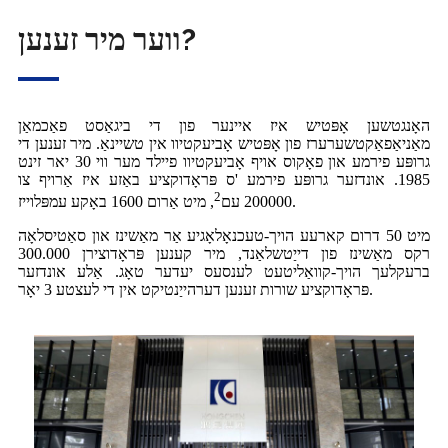
ווער מיר זענען?
האָנגטשען אָפּטיש איז איינער פון די ביגאַסט פאַכמאַן
מאַניאַפאַקטשערערז פון אָפּטיש אָביעקטיוו אין טשיינאַ. מיר זענען די
גרופּע פירמע און פאָקוס אויף אָביעקטיוו פיילד מער ווי 30 יאר זינט
1985. אונדזער גרופּע פירמע 'ס פּראָדוקציע באַזע איז אַרויף צו
2
, מיט אַרום 1600 באָקע עמפּלוייז.
200000 עם
מיט 50 דרום קארעע הויך-טעכנאָלאָגיע אַר מאַשינז און סאַטיסלאָה
רקס מאַשינז פון דייַטשלאַנד, מיר קענען פּראָדוצירן 300.000
ברעקלעך הויך-קוואַליטעט לענסעס יעדער טאָג. אַלע אונדזער
פּראָדוקציע שורות זענען דערהייַנטיקט אין די לעצטע 3 יאָר.