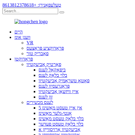
טעלעפאָנירן: +8613812378618
היים
וועגן אונז
VR
פּראָדוקציע פּראָצעס
פאַבריק טור
פּראָדוקטן
פאַרטיק אָביעקטיוו
ביפאָקאַל לענס
בלוי בלאַק לענס
פאָטאָ טשראָמיק אָביעקטיוו
פּראָגרעסיוו לענס
איין וויזשאַן אָביעקטיוו
זון לענס
לענס מכשירים
5 אין איין טעסט מאַשינז
אַנטי-גלער מאַשינז
בלוי בלאַק טעסט מאַשינז
בלוי בלאַק טעסט פעדער
אָביעקטיוו אַרויסווייַזן א
אָביעקטיוו אַרויסווייַזן ב