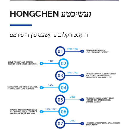
HONGCHEN געשיכטע
די אַנטוויקלונג פּראָצעס פון די פירמע