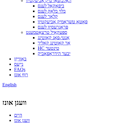
האַלב-פאַרטיק אָביעקטיוו
ביפאָקאַל לענס
בלוי בלאַק לענס
קלאָר לענס
פאָטאָ טשראָמיק אָביעקטיוו
פּראָגרעסיוו לענס
ספּעקאַיל טרעאַטמענט
אַנטי-פאָג קאָוטינג
אַר קאָוטינג קאָליר
HC טינטעד
יבער הידראָפאָביק
באַווייַזן
נייַעס
FAQs
רוף אונז
English
וועגן אונז
היים
וועגן אונז