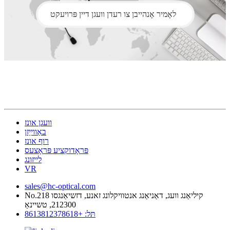
לאָמיר אָנהייבן צו רעדן וועגן דיין פּרויעקט
וועגן אונז
באַווייַזן
רוף אונז
פּראָדוקציע פּראָצעס
לייזונג
VR
sales@hc-optical.com
No.218 קיליאַנג וועג, דאַניאַנג אנטוויקלונג זאנע, דזשיאַנגסו
212300, טשיינאַ
תּל: +8613812378618