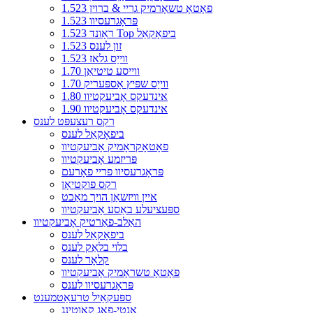
1.523 פאָטאָ טשאָרמיק גריי & ברוין
1.523 פּראָגרעסיוו
1.523 ראָונד Top ביפאָקאַל
1.523 זון לענס
1.523 ווייַס גלאז
1.70 ווייסע טיטיאַן
1.70 ווייַס שפּיץ אַספּעריק
1.80 אינדעקס אָביעקטיוו
1.90 אינדעקס אָביעקטיוו
רקס רעצעפּט לענס
ביפאָקאַל לענס
פאָטאָקראָמיק אָביעקטיוו
פּריזמע אָביעקטיוו
פּראָגרעסיוו פריי פאָרעם
רקס פוקטיאָן
איין וויזשאַן הויך מאַכט
ספּעציעלע באַסע אָביעקטיוו
האַלב-פאַרטיק אָביעקטיוו
ביפאָקאַל לענס
בלוי בלאַק לענס
קלאָר לענס
פאָטאָ טשראָמיק אָביעקטיוו
פּראָגרעסיוו לענס
ספּעקאַיל טרעאַטמענט
אַנטי-פאָג קאָוטינג