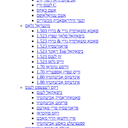
לענס ווייַז C
אָעם באָקס
אָעם ענוואַלאָופּס
יבער הידראָפאָביק מכשירים
מינעראַל גלאַס
1.503 פאָטאָ טשאָרמיק גריי & ברוין
1.523 ביפאָקאַל פלאַך שפּיץ
1.523 פאָטאָ טשאָרמיק גריי & ברוין
1.523 פּראָגרעסיוו
1.523 ראָונד Top ביפאָקאַל
1.523 זון לענס
1.523 ווייַס גלאז
1.70 ווייסע טיטיאַן
1.70 ווייַס שפּיץ אַספּעריק
1.80 אינדעקס אָביעקטיוו
1.90 אינדעקס אָביעקטיוו
רקס רעצעפּט לענס
ביפאָקאַל לענס
פאָטאָקראָמיק אָביעקטיוו
פּריזמע אָביעקטיוו
פּראָגרעסיוו פריי פאָרעם
רקס פוקטיאָן
איין וויזשאַן הויך מאַכט
ספּעציעלע באַסע אָביעקטיוו