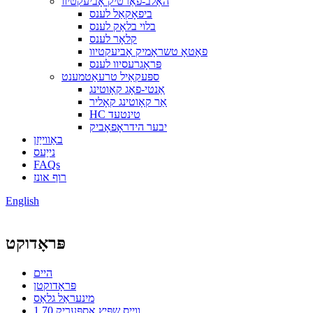
האַלב-פאַרטיק אָביעקטיוו
ביפאָקאַל לענס
בלוי בלאַק לענס
קלאָר לענס
פאָטאָ טשראָמיק אָביעקטיוו
פּראָגרעסיוו לענס
ספּעקאַיל טרעאַטמענט
אַנטי-פאָג קאָוטינג
אַר קאָוטינג קאָליר
HC טינטעד
יבער הידראָפאָביק
באַווייַזן
נייַעס
FAQs
רוף אונז
English
פּראָדוקט
היים
פּראָדוקטן
מינעראַל גלאַס
1.70 ווייַס שפּיץ אַספּעריק