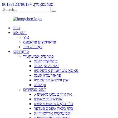
טעלעפאָנירן: +8613812378618
היים
וועגן אונז
VR
פּראָדוקציע פּראָצעס
פאַבריק טור
פּראָדוקטן
פאַרטיק אָביעקטיוו
ביפאָקאַל לענס
בלוי בלאַק לענס
פאָטאָ טשראָמיק אָביעקטיוו
פּראָגרעסיוו לענס
איין וויזשאַן אָביעקטיוו
זון לענס
לענס מכשירים
5 אין איין טעסט מאַשינז
אַנטי-גלער מאַשינז
בלוי בלאַק טעסט מאַשינז
בלוי בלאַק טעסט פעדער
אָביעקטיוו אַרויסווייַזן א
אָביעקטיוו אַרויסווייַזן ב