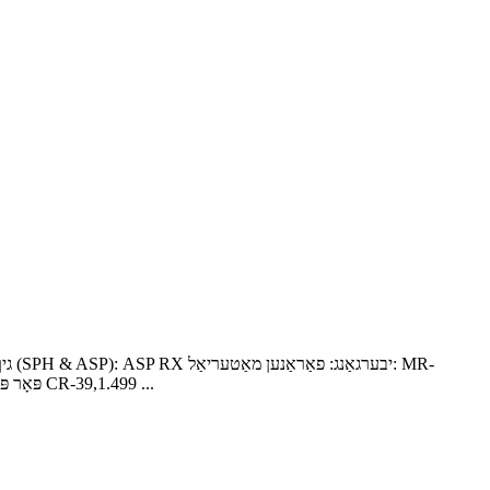
8 MOQ: 1 פּאָר פּראָדוקט נאָמען: 1.70 מינעראַל אַספּ ווייסע וק אָפּטיש אָביעקטיוו פּראָדוקטן מיר צושטעלן 1.59 פּאָליקאַרבאָנאַטע אָביעקטיוו CR-39,1.499 ...