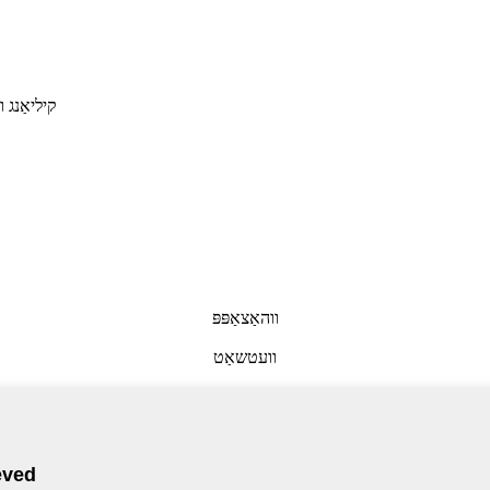
No.218 קיליאַנ
ווהאַצאַפּפּ
וועטשאַט