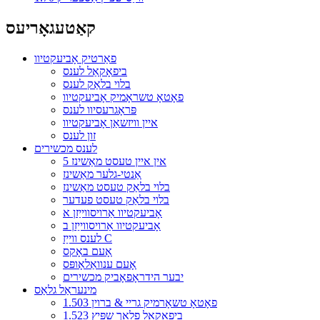
קאַטעגאָריעס
פאַרטיק אָביעקטיוו
ביפאָקאַל לענס
בלוי בלאַק לענס
פאָטאָ טשראָמיק אָביעקטיוו
פּראָגרעסיוו לענס
איין וויזשאַן אָביעקטיוו
זון לענס
לענס מכשירים
5 אין איין טעסט מאַשינז
אַנטי-גלער מאַשינז
בלוי בלאַק טעסט מאַשינז
בלוי בלאַק טעסט פעדער
אָביעקטיוו אַרויסווייַזן א
אָביעקטיוו אַרויסווייַזן ב
לענס ווייַז C
אָעם באָקס
אָעם ענוואַלאָופּס
יבער הידראָפאָביק מכשירים
מינעראַל גלאַס
1.503 פאָטאָ טשאָרמיק גריי & ברוין
1.523 ביפאָקאַל פלאַך שפּיץ