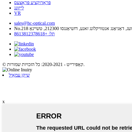
פּראָדוקציע פּראָצעס
לייזונג
VR
sales@hc-optical.com
ג וועג, דאַניאַנג אנטוויקלונג זאנע, דזשיאַנגסו 212300, טשיינאַ
תּל: +8613812378618
© קאַפּירייט - 2020-2021: כל הזכויות שמורות.
שיקן עמאַיל
x