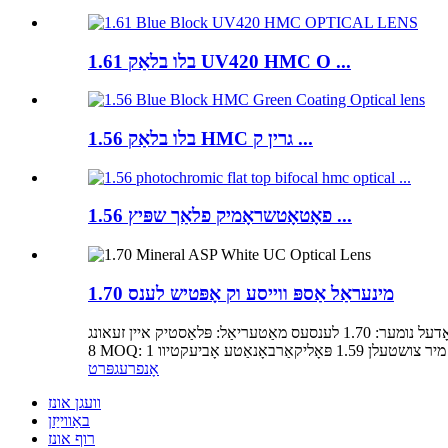
1.61 בלו בלאַק UV420 HMC O ...
1.56 בלו בלאַק HMC גרין ק ...
1.56 פאָטאָטשראָמיק פלאַך שפּיץ ...
1.70 מינעראַל אַספּ ווייסע וק אָפּטיש לענס
גיך דעטאַילס אָרט פון אָריגין: דזשיאַנגסו, טשיינאַ סאָרט נאָמען: האָנגטשען מאָדעל נומער: 1.70 לענסעס מאַטעריאַל: פּלאַסטיק איין זעאונג (SPH & ASP): ASP RX יבערגאַנג: פאַראַנען מאַטעריאַל: MR-
אָנפרעג
פּרט
וועגן אונז
באַווייַזן
רוף אונז