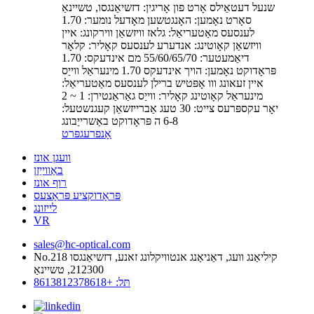
שנעל דעטאַילס אָרט פון אָריגין: דזשיאַנגסו, טשיינאַ
סאָרט נאָמען: האָנגטשען מאָדעל נומער: 1.70
לענסעס מאַטעריאַל: גלאז וויזשאַן ווירקונג: איין
וויזשאַן קאָוטינג: אנדערע לענסעס קאָליר: קלאָר
דיאַמעטער: 55/60/65/70 מם אינדעקס: 1.70
פּראָדוקט נאָמען: הויך אינדעקס 1.70 מינעראַל ווייַס
איין זעאונג ווו אָפּטיש ברילן לענסעס מאַטעריאַל:
מינעראַל קאָוטינג קאָליר: ווייַס גאַראַנטירן: 1 ~ 2
יאָר עקספּרעס צייט: 30 טעג אַברייזשאַן קעגנשטעל:
6-8 ה פּראָדוקט באַשרייַבונג
אָנפרעג
פּרט
וועגן אונז
באַווייַזן
רוף אונז
פּראָדוקציע פּראָצעס
לייזונג
VR
sales@hc-optical.com
No.218 קיליאַנג וועג, דאַניאַנג אנטוויקלונג זאנע, דזשיאַנגסו
212300, טשיינאַ
תּל: +8613812378618