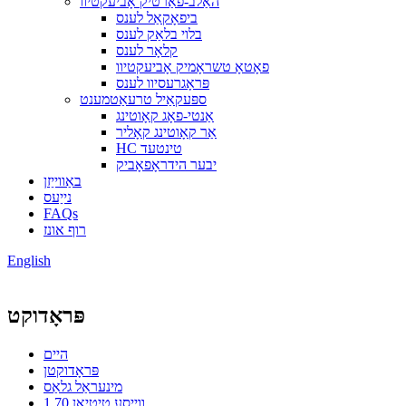
האַלב-פאַרטיק אָביעקטיוו
ביפאָקאַל לענס
בלוי בלאַק לענס
קלאָר לענס
פאָטאָ טשראָמיק אָביעקטיוו
פּראָגרעסיוו לענס
ספּעקאַיל טרעאַטמענט
אַנטי-פאָג קאָוטינג
אַר קאָוטינג קאָליר
HC טינטעד
יבער הידראָפאָביק
באַווייַזן
נייַעס
FAQs
רוף אונז
English
פּראָדוקט
היים
פּראָדוקטן
מינעראַל גלאַס
1.70 ווייסע טיטיאַן