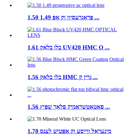
1.50 1.49 פּראָגרעסיוו וק אָפּ ...
1.61 בלו בלאַק UV420 HMC O ...
1.56 בלו בלאַק HMC גרין ק ...
1.56 פאָטאָטשראָמיק פלאַך שפּיץ ...
1.70 מינעראַל ווייסע וק אָפּטיש לענס