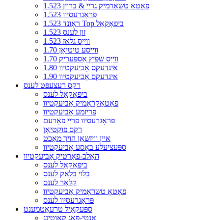
1.523 פאָטאָ טשאָרמיק גריי & ברוין
1.523 פּראָגרעסיוו
1.523 ראָונד Top ביפאָקאַל
1.523 זון לענס
1.523 ווייַס גלאז
1.70 ווייסע טיטיאַן
1.70 ווייַס שפּיץ אַספּעריק
1.80 אינדעקס אָביעקטיוו
1.90 אינדעקס אָביעקטיוו
רקס רעצעפּט לענס
ביפאָקאַל לענס
פאָטאָקראָמיק אָביעקטיוו
פּריזמע אָביעקטיוו
פּראָגרעסיוו פריי פאָרעם
רקס פוקטיאָן
איין וויזשאַן הויך מאַכט
ספּעציעלע באַסע אָביעקטיוו
האַלב-פאַרטיק אָביעקטיוו
ביפאָקאַל לענס
בלוי בלאַק לענס
קלאָר לענס
פאָטאָ טשראָמיק אָביעקטיוו
פּראָגרעסיוו לענס
ספּעקאַיל טרעאַטמענט
אַנטי-פאָג קאָוטינג