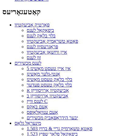
קאַטעגאָריעס
פאַרטיק אָביעקטיוו
ביפאָקאַל לענס
בלוי בלאַק לענס
פאָטאָ טשראָמיק אָביעקטיוו
פּראָגרעסיוו לענס
איין וויזשאַן אָביעקטיוו
זון לענס
לענס מכשירים
5 אין איין טעסט מאַשינז
אַנטי-גלער מאַשינז
בלוי בלאַק טעסט מאַשינז
בלוי בלאַק טעסט פעדער
אָביעקטיוו אַרויסווייַזן א
אָביעקטיוו אַרויסווייַזן ב
לענס ווייַז C
אָעם באָקס
אָעם ענוואַלאָופּס
יבער הידראָפאָביק מכשירים
מינעראַל גלאַס
1.503 פאָטאָ טשאָרמיק גריי & ברוין
1.523 ביפאָקאַל פלאַך שפּיץ