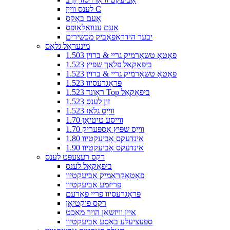
לענס ווייַז C
אָעם באָקס
אָעם ענוואַלאָופּס
יבער הידראָפאָביק מכשירים
מינעראַל גלאַס
1.503 פאָטאָ טשאָרמיק גריי & ברוין
1.523 ביפאָקאַל פלאַך שפּיץ
1.523 פאָטאָ טשאָרמיק גריי & ברוין
1.523 פּראָגרעסיוו
1.523 ראָונד Top ביפאָקאַל
1.523 זון לענס
1.523 ווייַס גלאז
1.70 ווייסע טיטיאַן
1.70 ווייַס שפּיץ אַספּעריק
1.80 אינדעקס אָביעקטיוו
1.90 אינדעקס אָביעקטיוו
רקס רעצעפּט לענס
ביפאָקאַל לענס
פאָטאָקראָמיק אָביעקטיוו
פּריזמע אָביעקטיוו
פּראָגרעסיוו פריי פאָרעם
רקס פוקטיאָן
איין וויזשאַן הויך מאַכט
ספּעציעלע באַסע אָביעקטיוו