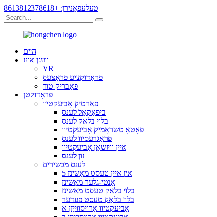
טעלעפאָנירן: +8613812378618
היים
וועגן אונז
VR
פּראָדוקציע פּראָצעס
פאַבריק טור
פּראָדוקטן
פאַרטיק אָביעקטיוו
ביפאָקאַל לענס
בלוי בלאַק לענס
פאָטאָ טשראָמיק אָביעקטיוו
פּראָגרעסיוו לענס
איין וויזשאַן אָביעקטיוו
זון לענס
לענס מכשירים
5 אין איין טעסט מאַשינז
אַנטי-גלער מאַשינז
בלוי בלאַק טעסט מאַשינז
בלוי בלאַק טעסט פעדער
אָביעקטיוו אַרויסווייַזן א
אָביעקטיוו אַרויסווייַזן ב