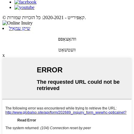
© קאַפּירייט - 2020-2021: כל הזכויות שמורות.
שיקן עמאַיל
ווהאַצאַפּפּ
וועטשאַט
x